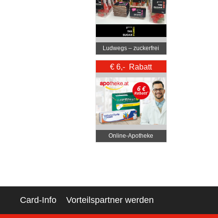
Ludwegs – zuckerfrei
leben
€ 6,- Rabatt
Online‑Apotheke
Card-Info
Vorteilspartner werden