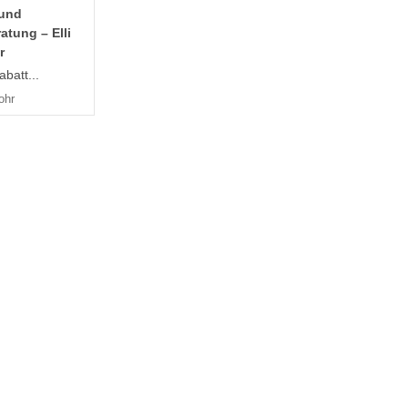
 und
ratung – Elli
r
batt...
ohr