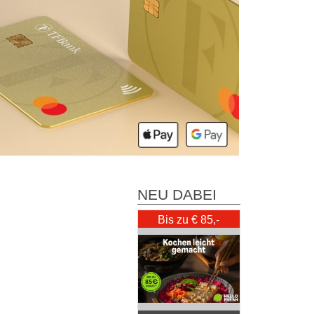
NEU DABEI
Bis zu € 85,-
Rabatt