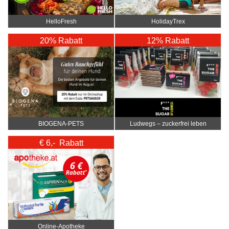
HelloFresh
HolidayTrex
20% Rabatt
12% Rabatt
BIOGENA-PETS
Ludwegs – zuckerfrei leben
€ 6,- Rabatt
Online‑Apotheke