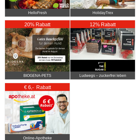
HelloFresh
HolidayTrex
20% Rabatt
12% Rabatt
BIOGENA-PETS
Ludwegs – zuckerfrei leben
€ 6,- Rabatt
Online‑Apotheke