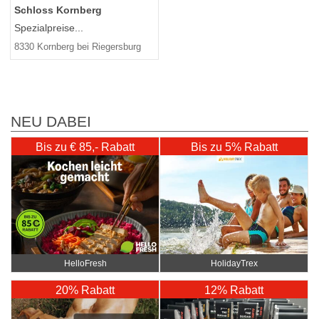
Schloss Kornberg
Spezialpreise...
8330 Kornberg bei Riegersburg
NEU DABEI
Bis zu € 85,- Rabatt
Bis zu 5% Rabatt
HelloFresh
HolidayTrex
20% Rabatt
12% Rabatt