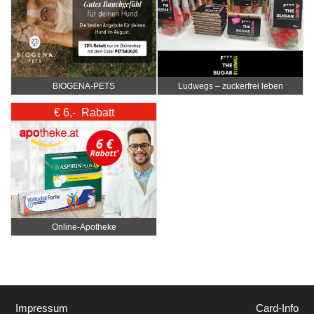
BIOGENA-PETS
Ludwegs – zuckerfrei leben
€ 6,- Rabatt
Online‑Apotheke
Impressum
Card-Info