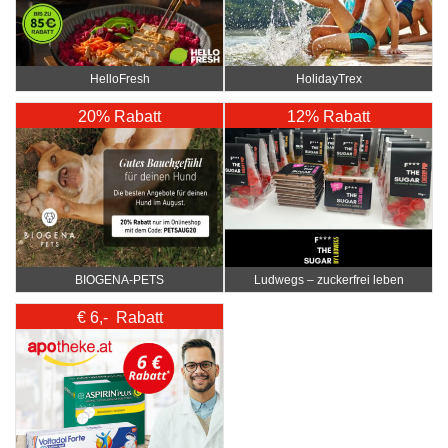
HelloFresh
HolidayTrex
20% Rabatt
12% Rabatt
BIOGENA-PETS
Ludwegs – zuckerfrei leben
€ 6,- Rabatt