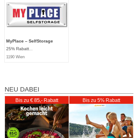
MyPlace – SelfStorage
25% Rabatt...
1190 Wien
NEU DABEI
Bis zu € 85,- Rabatt
Bis zu 5% Rabatt