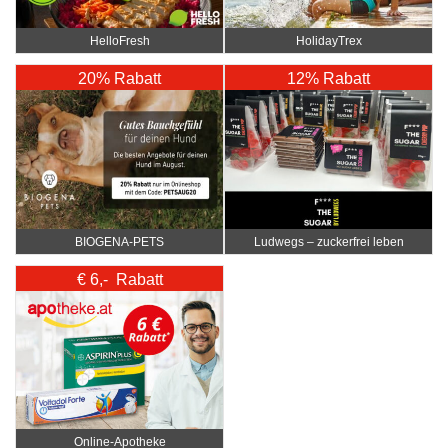
HelloFresh
HolidayTrex
20% Rabatt
12% Rabatt
BIOGENA-PETS
Ludwegs – zuckerfrei leben
€ 6,- Rabatt
Online‑Apotheke