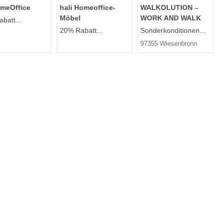
meOffice
hali Homeoffice-
WALKOLUTION –
Möbel
WORK AND WALK
batt...
20% Rabatt...
Sonderkonditionen...
97355 Wiesenbronn