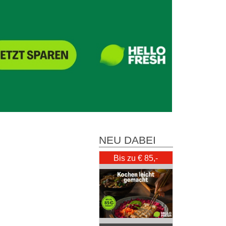
NEU DABEI
Bis zu € 85,-
Rabatt