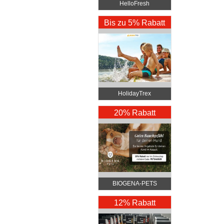
HelloFresh
Bis zu 5% Rabatt
HolidayTrex
20% Rabatt
BIOGENA-PETS
12% Rabatt