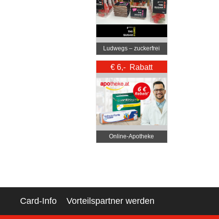
Ludwegs – zuckerfrei
leben
€ 6,- Rabatt
Online‑Apotheke
Card-Info
Vorteilspartner werden