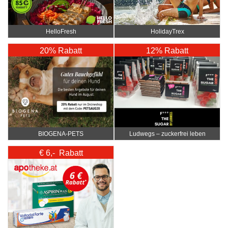
HelloFresh
HolidayTrex
20% Rabatt
12% Rabatt
BIOGENA-PETS
Ludwegs – zuckerfrei leben
€ 6,- Rabatt