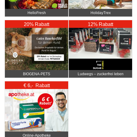
HelloFresh
HolidayTrex
20% Rabatt
12% Rabatt
BIOGENA-PETS
Ludwegs – zuckerfrei leben
€ 6,- Rabatt
Online‑Apotheke