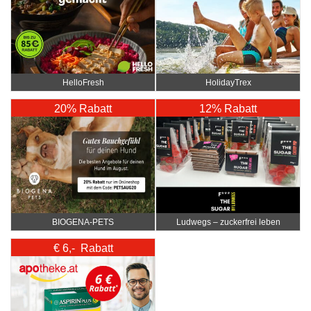
HelloFresh
HolidayTrex
20% Rabatt
12% Rabatt
BIOGENA-PETS
Ludwegs – zuckerfrei leben
€ 6,- Rabatt