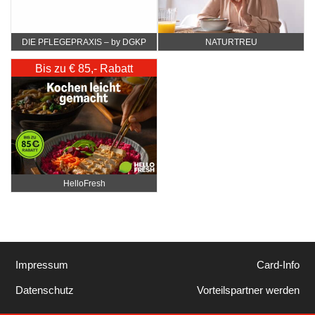
DIE PFLEGEPRAXIS – by DGKP
NATURTREU
Katharina Fister
Bis zu € 85,- Rabatt
HelloFresh
Impressum
Card-Info
Datenschutz
Vorteilspartner werden