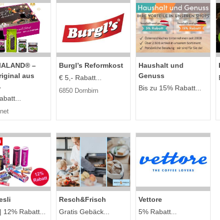
IALAND® –
Burgl’s Reformkost
Haushalt und
iginal aus
Genuss
€ 5,- Rabatt...
.
Bis zu 15% Rabatt...
6850 Dornbirn
batt...
net
sli
Resch&Frisch
Vettore
 | 12% Rabatt...
Gratis Gebäck...
5% Rabatt...