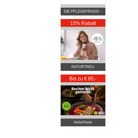
DIE PFLEGEPRAXIS –
by DGKP Katharina
Fister
15% Rabatt
NATURTREU
Bis zu € 85,-
Rabatt
HelloFresh