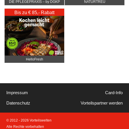
DIE PFLEGEPRAXIS – by DGKP
NATURTREU
Katharina Fister
Bis zu € 85,- Rabatt
HelloFresh
Impressum
Card-Info
Datenschutz
Vorteilspartner werden
© 2012 - 2026 Vorteilswelten
Alle Rechte vorbehalten