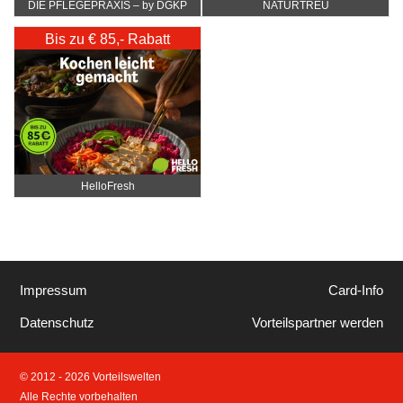
DIE PFLEGEPRAXIS – by DGKP
NATURTREU
Katharina Fister
Bis zu € 85,- Rabatt
HelloFresh
Impressum
Card-Info
Datenschutz
Vorteilspartner werden
© 2012 - 2026 Vorteilswelten
Alle Rechte vorbehalten