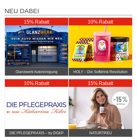
NEU DABEI
15% Rabatt
10% Rabatt
Glanzwerk Autoreinigung
HOLY – Die Softdrink Revolution
10% Rabatt
15% Rabatt
DIE PFLEGEPRAXIS – by DGKP
NATURTREU