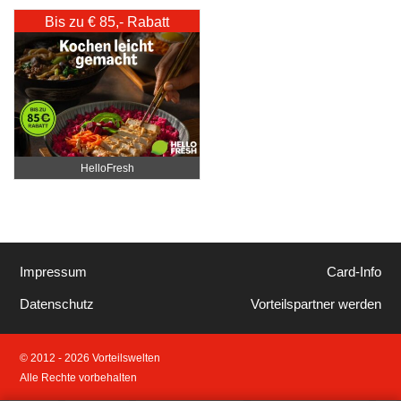
Katharina Fister
Bis zu € 85,- Rabatt
HelloFresh
Impressum
Card-Info
Datenschutz
Vorteilspartner werden
© 2012 - 2026 Vorteilswelten
Alle Rechte vorbehalten