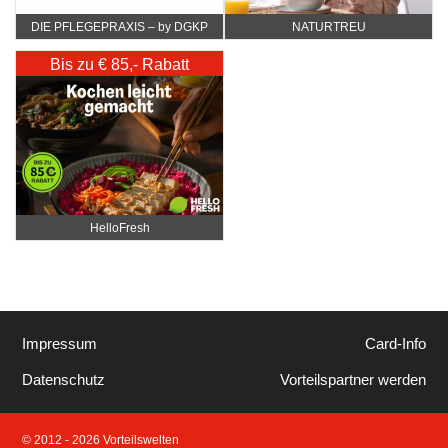
DIE PFLEGEPRAXIS – by DGKP
NATURTREU
Katharina Fister
Bis zu € 85,- Rabatt
HelloFresh
Impressum
Card-Info
Datenschutz
Vorteilspartner werden
© 2012 - 2026 Vorteilswelten