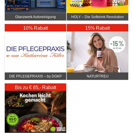
Glanzwerk Autoreinigung
HOLY – Die Softdrink Revolution
10% Rabatt
15% Rabatt
DIE PFLEGEPRAXIS – by DGKP
NATURTREU
Katharina Fister
Bis zu € 85,- Rabatt