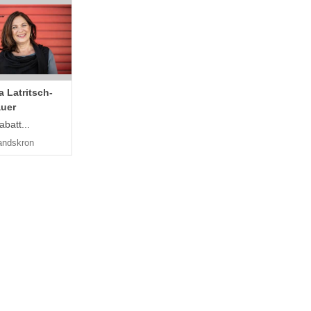
 Latritsch-
auer
batt...
andskron