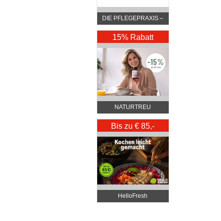
DIE PFLEGEPRAXIS –
by DGKP Katharina
Fister
15% Rabatt
NATURTREU
Bis zu € 85,-
Rabatt
HelloFresh