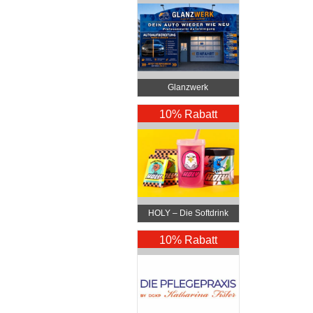
Glanzwerk
Autoreinigung
10% Rabatt
HOLY – Die Softdrink
Revolution
10% Rabatt