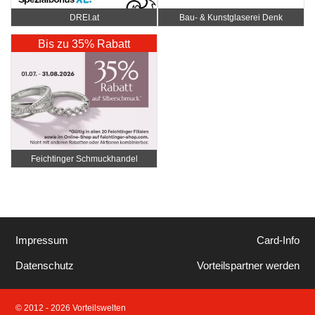
DREI.at
Bau- & Kunstglaserei Denk
Bis zu 35% Rabatt
Feichtinger Schmuckhandel
Zentrale
Impressum
Card-Info
Datenschutz
Vorteilspartner werden
© 2012 - 2026 Vorteilswelten