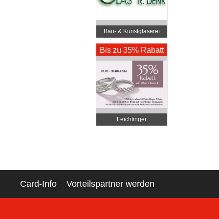
Bau- & Kunstglaserei
Denk
Bis zu 35% Rabatt
Feichtinger
Schmuckhandel
Zentrale
Card-Info
Vorteilspartner werden