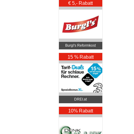
€ 5,- Rabatt
Burgl's Reformkost
15 % Rabatt
DREI.at
10% Rabatt