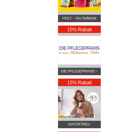
HOLY – Die Softdrink
Revolution
10% Rabatt
DIE PFLEGEPRAXIS –
by DGKP Katharina
Fister
15% Rabatt
NATURTREU