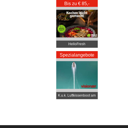
Bis zu € 85,-
Rabatt
HelloFresh
Spezialangebote
K.u.k. Luftkissenboot am
Wörthersee