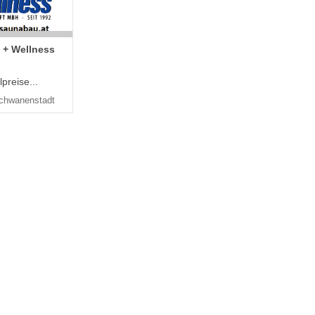
 + Wellness
preise...
chwanenstadt