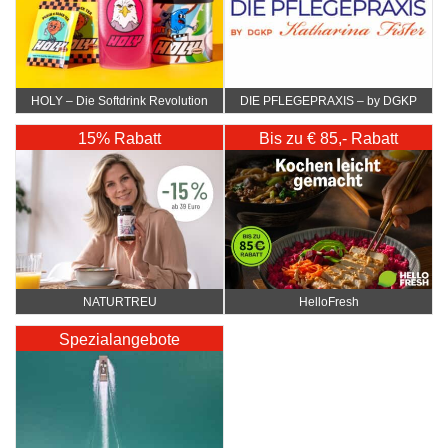
HOLY – Die Softdrink Revolution
DIE PFLEGEPRAXIS – by DGKP
Katharina Fister
15% Rabatt
Bis zu € 85,- Rabatt
NATURTREU
HelloFresh
Spezialangebote