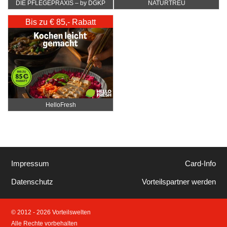
DIE PFLEGEPRAXIS – by DGKP
NATURTREU
Katharina Fister
Bis zu € 85,- Rabatt
HelloFresh
Impressum
Card-Info
Datenschutz
Vorteilspartner werden
© 2012 - 2026 Vorteilswelten
Alle Rechte vorbehalten