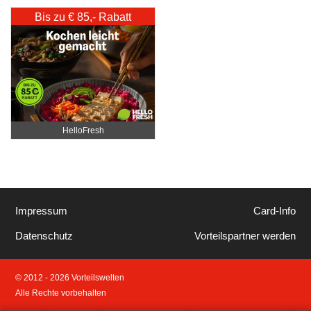
Katharina Fister
Bis zu € 85,- Rabatt
HelloFresh
Impressum
Card-Info
Datenschutz
Vorteilspartner werden
© 2012 - 2026 Vorteilswelten
Alle Rechte vorbehalten