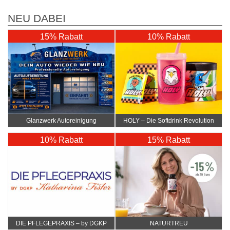
NEU DABEI
15% Rabatt
10% Rabatt
Glanzwerk Autoreinigung
HOLY – Die Softdrink Revolution
10% Rabatt
15% Rabatt
DIE PFLEGEPRAXIS – by DGKP
NATURTREU