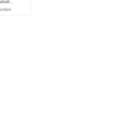
abatt...
ornbirn