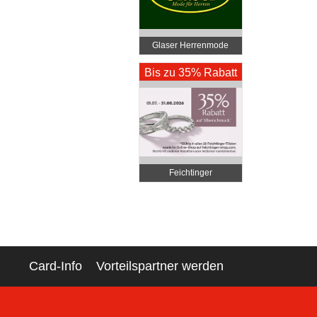
Glaser Herrenmode
1030
Bis zu 35% Rabatt
Feichtinger
Schmuckhandel
Zentrale
Card-Info
Vorteilspartner werden