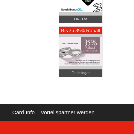
DREI.at
Bis zu 35% Rabatt
Feichtinger
Schmuckhandel
Zentrale
Card-Info
Vorteilspartner werden