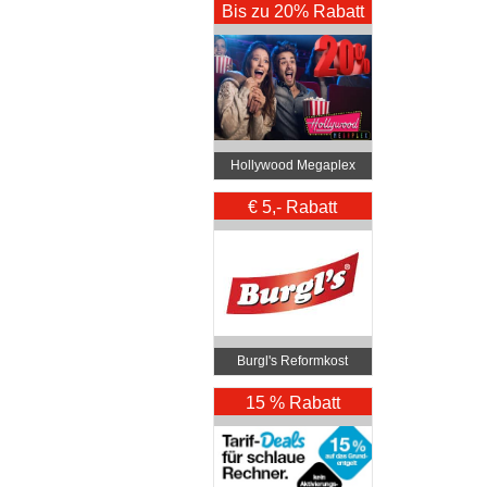
Bis zu 20% Rabatt
Hollywood Megaplex
Kinos – Alle Standorte
€ 5,- Rabatt
Burgl's Reformkost
15 % Rabatt