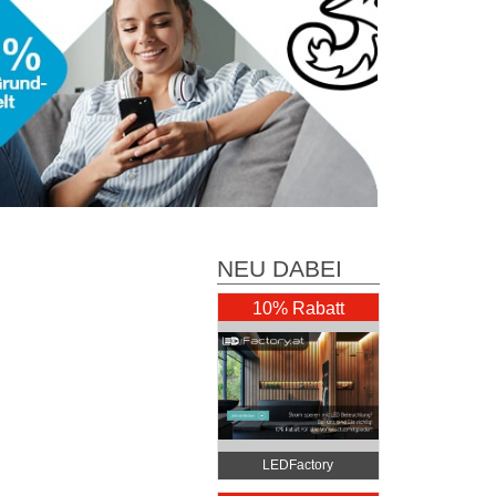
NEU DABEI
10% Rabatt
LEDFactory