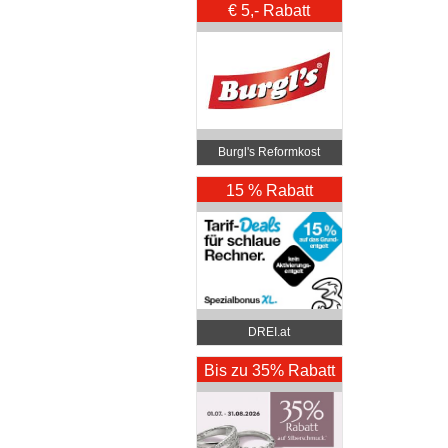
€ 5,- Rabatt
Burgl's Reformkost
15 % Rabatt
DREI.at
Bis zu 35% Rabatt