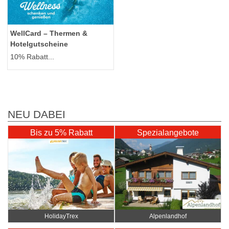
WellCard – Thermen &
Hotelgutscheine
10% Rabatt...
NEU DABEI
Bis zu 5% Rabatt
Spezialangebote
HolidayTrex
Alpenlandhof