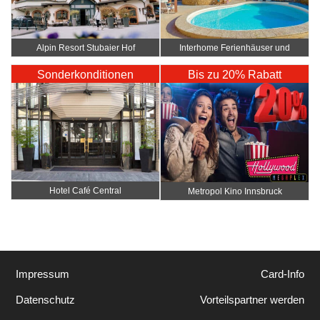
Alpin Resort Stubaier Hof
Interhome Ferienhäuser und
Wohnungen
Sonderkonditionen
Bis zu 20% Rabatt
Hotel Café Central
Metropol Kino Innsbruck
Impressum
Card-Info
Datenschutz
Vorteilspartner werden