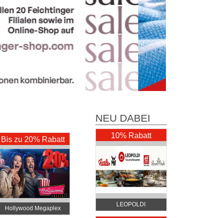
NEU DABEI
10% Rabatt
Bis zu 20% Rabatt
LEOPOLDI
Hollywood Megaplex
Haushaltswaren
Kinos - Alle Standorte