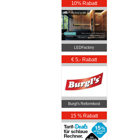
10% Rabatt
LEDFactory
€ 5,- Rabatt
Burgl's Reformkost
15 % Rabatt