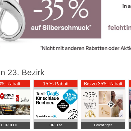
n 23. Bezirk
0% Rabatt
15 % Rabatt
Bis zu 35% Rabatt
LEOPOLDI
DREI.at
Feichtinger
ushaltswaren
Schmuckhandel Zentrale