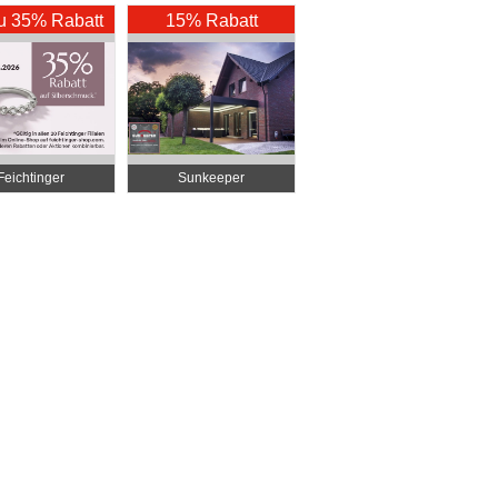
zu 35% Rabatt
15% Rabatt
Feichtinger
Sunkeeper
khandel Zentrale