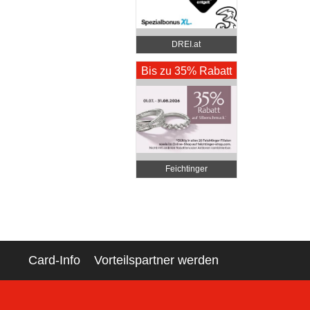
DREI.at
Bis zu 35% Rabatt
Feichtinger
Schmuckhandel
Zentrale
Card-Info
Vorteilspartner werden