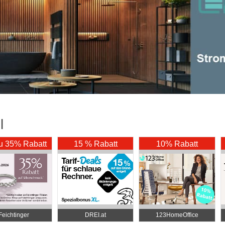
l
zu 35% Rabatt
15 % Rabatt
10% Rabatt
Feichtinger
DREI.at
123HomeOffice
khandel Zentrale