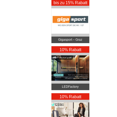
bis zu 15% Rabatt
Gigasport – Graz
10% Rabatt
LEDFactory
10% Rabatt