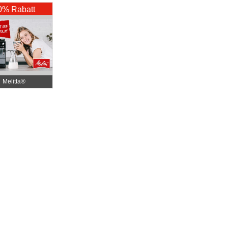
0% Rabatt
Melitta®