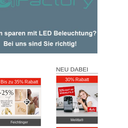
NEU DABEI
30% Rabatt
Bis zu 35% Rabatt
Melitta®
Feichtinger
Schmuckhandel Zentrale