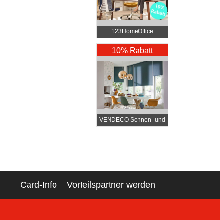
123HomeOffice
10% Rabatt
VENDECO Sonnen- und
Insektenschutz nach
Maß
Card-Info
Vorteilspartner werden