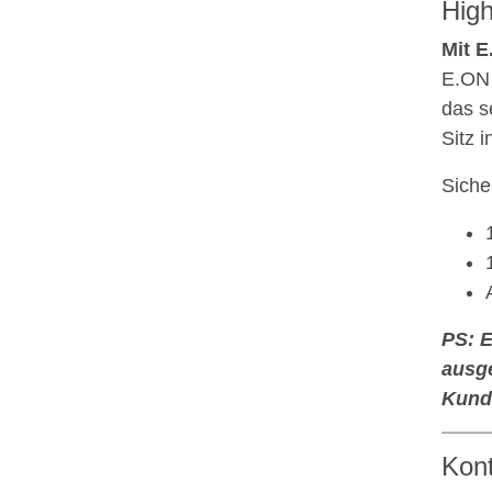
High
Mit E
E.ON 
das s
Sitz i
Sicher
PS: 
ausge
Kund
Kon