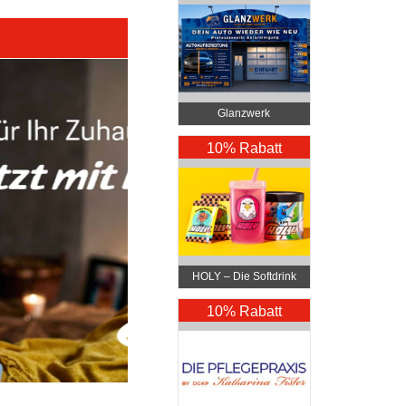
Glanzwerk
Autoreinigung
10% Rabatt
HOLY – Die Softdrink
Revolution
10% Rabatt