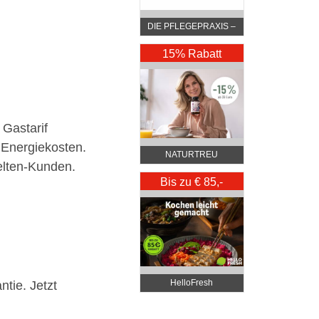
DIE PFLEGEPRAXIS –
by DGKP Katharina
Fister
15% Rabatt
 Gastarif
 Energiekosten.
NATURTREU
welten-Kunden.
Bis zu € 85,-
Rabatt
HelloFresh
ntie. Jetzt