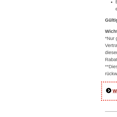
Gülti
Wicht
*Nur 
Vertr
diese
Rabat
**Die
rückw
W