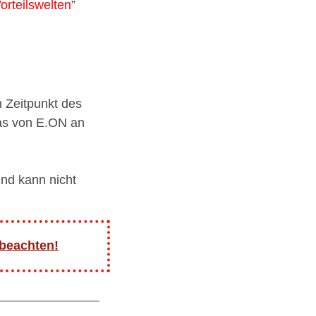
orteilswelten
”
 Zeitpunkt des
as von E.ON an
und kann nicht
 beachten!