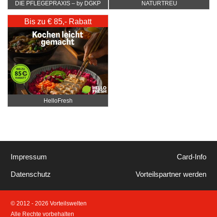
DIE PFLEGEPRAXIS – by DGKP
NATURTREU
Katharina Fister
Bis zu € 85,- Rabatt
HelloFresh
Impressum
Card-Info
Datenschutz
Vorteilspartner werden
© 2012 - 2026 Vorteilswelten
Alle Rechte vorbehalten